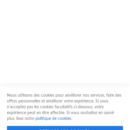
Partenaires
Utilitaires
Nous contacter
Conditions d'utilisation
Les prix affichés sur le site sont communiqués à titre indicatif. Ils sont
susceptibles d’être modifiés à tout moment sans préavis, notamment en cas
de variation des coûts d’approvisionnement, de fluctuation des marchés ou
d’erreurs typographiques. Le prix applicable est celui en vigueur au moment
de la validation de la commande par nos services.
Nous utilisons des cookies pour améliorer nos services, faire des
© 2026 Guy Gerard - Tous droits réservés
offres personnelles et améliorer votre expérience. Si vous
n'acceptez pas les cookies facultatifs ci-dessous, votre
expérience peut en être affectée. Si vous souhaitez en savoir
plus, lisez notre
politique de cookies
.