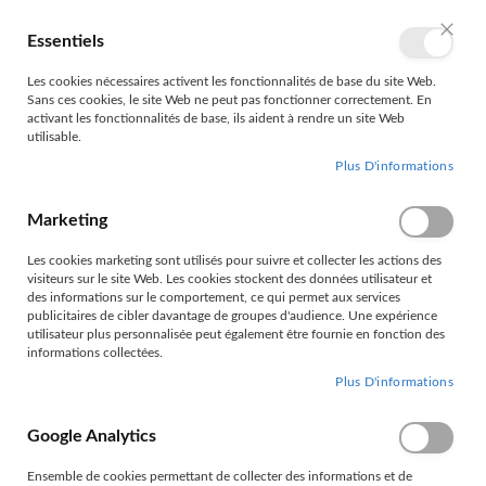
Allez
au
Essentiels
Mon 
Langue
FR
contenu
Ferme
Les cookies nécessaires activent les fonctionnalités de base du site Web.
Sans ces cookies, le site Web ne peut pas fonctionner correctement. En
activant les fonctionnalités de base, ils aident à rendre un site Web
utilisable.
Plus D'informations
Marketing
ACCUEIL
PRODUITS TECHNIQUES
Les cookies marketing sont utilisés pour suivre et collecter les actions des
SOUFFLETS DE CARDAN
SOUFFLETS DE CARDAN
visiteurs sur le site Web. Les cookies stockent des données utilisateur et
des informations sur le comportement, ce qui permet aux services
SOUFFLETS DE CARDAN
publicitaires de cibler davantage de groupes d'audience. Une expérience
utilisateur plus personnalisée peut également être fournie en fonction des
informations collectées.
Plus D'informations
Filtrer par
Google Analytics
Ensemble de cookies permettant de collecter des informations et de