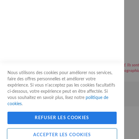
Rue Buisson aux Loups, 11
B-1400 Nivelles
Belgique
info@guygerard.be
Tel :
+32 (0) 67 44 44 39
Fax : +32 (0) 67 22 26 56
Les prix affichés sur le site sont communiqués à titre indicatif. Ils
d’erreurs typographiq
Nous utilisons des cookies pour améliorer nos services,
faire des offres personnelles et améliorer votre
expérience. Si vous n'acceptez pas les cookies facultatifs
ci-dessous, votre expérience peut en être affectée. Si
© 2026 Guy Gerard - Tous droits réservés
vous souhaitez en savoir plus, lisez notre
politique de
cookies
.
REFUSER LES COOKIES
ACCEPTER LES COOKIES