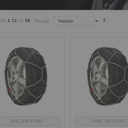
Par
uits
1
-
12
sur
18
Trier par
ordre
décroissan
KNG ZIP-9 020
KNG ZIP-9 030