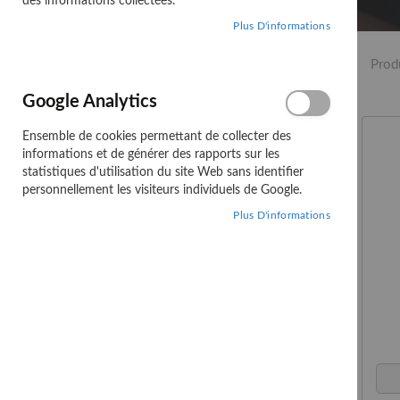
des informations collectées.
Plus D'informations
Affiner les options
Prod
CATÉGORIE
Google Analytics
STOCK
Ensemble de cookies permettant de collecter des
informations et de générer des rapports sur les
statistiques d'utilisation du site Web sans identifier
personnellement les visiteurs individuels de Google.
Comparer des
Plus D'informations
produits
Vous n’avez pas d’articles à
comparer.
Ma liste d'envies