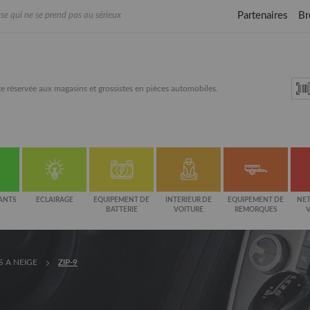
Partenaires
Br
se qui ne se prend pas au sérieux
e réservée aux magasins et grossistes en pièces automobiles.
ANTS
ECLAIRAGE
EQUIPEMENT DE
INTERIEUR DE
EQUIPEMENT DE
NET
BATTERIE
VOITURE
REMORQUES
S A NEIGE
ZIP-9