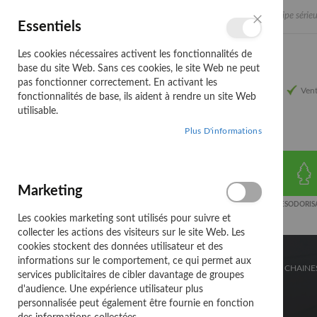
Allez
Une équipe sérieu
Français
Essentiels
au
Langue
Fermer
contenu
Les cookies nécessaires activent les fonctionnalités de
base du site Web. Sans ces cookies, le site Web ne peut
pas fonctionner correctement. En activant les
Vent
fonctionnalités de base, ils aident à rendre un site Web
utilisable.
Plus D'informations
Marketing
ATELIER
ELECTRICITE
EXTERIEUR DE
DESODORIS
VOITURE
Les cookies marketing sont utilisés pour suivre et
collecter les actions des visiteurs sur le site Web. Les
cookies stockent des données utilisateur et des
informations sur le comportement, ce qui permet aux
ACCUEIL
PRODUITS DE SAISON
HIVER
CHAINE
services publicitaires de cibler davantage de groupes
d'audience. Une expérience utilisateur plus
ZIP-9
personnalisée peut également être fournie en fonction