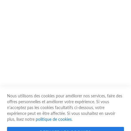
Partenaires
Utilitaires
Nous contacter
Conditions d'utilisation
Les prix affichés sur le site sont communiqués à titre indicatif. Ils sont
susceptibles d’être modifiés à tout moment sans préavis, notamment en cas
de variation des coûts d’approvisionnement, de fluctuation des marchés ou
d’erreurs typographiques. Le prix applicable est celui en vigueur au moment
de la validation de la commande par nos services.
Nous utilisons des cookies pour améliorer nos services, faire des
© 2026 Guy Gerard - Tous droits réservés
offres personnelles et améliorer votre expérience. Si vous
n'acceptez pas les cookies facultatifs ci-dessous, votre
expérience peut en être affectée. Si vous souhaitez en savoir
plus, lisez notre
politique de cookies
.