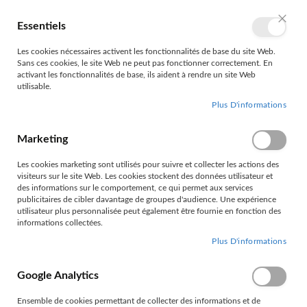
Allez
au
Essentiels
Mon 
Langue
FR
contenu
Ferme
Les cookies nécessaires activent les fonctionnalités de base du site Web.
Sans ces cookies, le site Web ne peut pas fonctionner correctement. En
activant les fonctionnalités de base, ils aident à rendre un site Web
utilisable.
Plus D'informations
Marketing
ACCUEIL
EXTERIEUR DE VOITURE
COQUES DE CLE
Les cookies marketing sont utilisés pour suivre et collecter les actions des
COQUES KEYSKAR
AUDI
visiteurs sur le site Web. Les cookies stockent des données utilisateur et
des informations sur le comportement, ce qui permet aux services
AUDI
publicitaires de cibler davantage de groupes d'audience. Une expérience
utilisateur plus personnalisée peut également être fournie en fonction des
informations collectées.
Plus D'informations
Filtrer par
Google Analytics
Ensemble de cookies permettant de collecter des informations et de