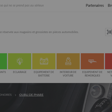
Partenaires
Br
se qui ne se prend pas au sérieux
e réservée aux magasins et grossistes en pièces automobiles.
ANTS
ECLAIRAGE
EQUIPEMENT DE
INTERIEUR DE
EQUIPEMENT DE
NET
BATTERIE
VOITURE
REMORQUES
SONORES
OUBLI DE PHARE