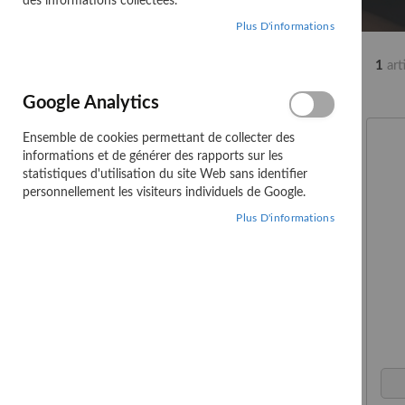
des informations collectées.
Plus D'informations
Affiner les options
1
art
CATÉGORIE
Google Analytics
STOCK
Ensemble de cookies permettant de collecter des
informations et de générer des rapports sur les
statistiques d'utilisation du site Web sans identifier
personnellement les visiteurs individuels de Google.
Comparer des
Plus D'informations
produits
Vous n’avez pas d’articles à
comparer.
Ma liste d'envies