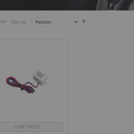
Par
icle
Trier par
ordre
décroissant
LMP 74212