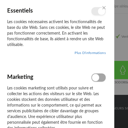
Allez
Une équipe sérieu
Français
Essentiels
au
Langue
Fermer
contenu
Les cookies nécessaires activent les fonctionnalités de
base du site Web. Sans ces cookies, le site Web ne peut
pas fonctionner correctement. En activant les
Vent
fonctionnalités de base, ils aident à rendre un site Web
utilisable.
Plus D'informations
Marketing
ATELIER
ELECTRICITE
EXTERIEUR DE
DESODORIS
VOITURE
Les cookies marketing sont utilisés pour suivre et
collecter les actions des visiteurs sur le site Web. Les
cookies stockent des données utilisateur et des
informations sur le comportement, ce qui permet aux
ACCUEIL
EXTERIEUR DE VOITURE
AVERTISSEURS 
services publicitaires de cibler davantage de groupes
d'audience. Une expérience utilisateur plus
OUBLI DE PHARE
personnalisée peut également être fournie en fonction