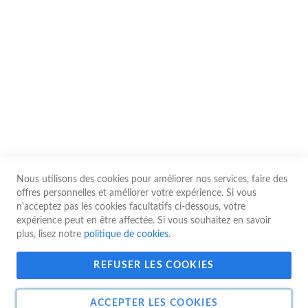
Nous contacter
Conditions d'utilisation
Les prix affichés sur le site sont communiqués à titre indicatif. Ils sont
susceptibles d’être modifiés à tout moment sans préavis, notamment en cas
de variation des coûts d’approvisionnement, de fluctuation des marchés ou
d’erreurs typographiques. Le prix applicable est celui en vigueur au moment
de la validation de la commande par nos services.
Nous utilisons des cookies pour améliorer nos services, faire des
© 2026 Guy Gerard - Tous droits réservés
offres personnelles et améliorer votre expérience. Si vous
n'acceptez pas les cookies facultatifs ci-dessous, votre
expérience peut en être affectée. Si vous souhaitez en savoir
plus, lisez notre
politique de cookies
.
REFUSER LES COOKIES
Site web réalisé par Apik
Agence Web & E-Commerce
ACCEPTER LES COOKIES