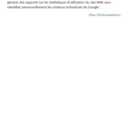
générer des rapports sur les statistiques d'utilisation du site Web sans
Par
identifier personnellement les visiteurs individuels de Google.
Trier par
Plus D'informations
ordre
décroissant