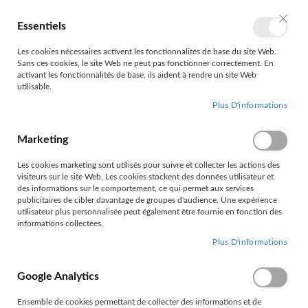
Allez
au
Essentiels
Mon 
Langue
FR
contenu
Ferme
Les cookies nécessaires activent les fonctionnalités de base du site Web.
Sans ces cookies, le site Web ne peut pas fonctionner correctement. En
activant les fonctionnalités de base, ils aident à rendre un site Web
utilisable.
Plus D'informations
Marketing
ACCUEIL
EQUIPEMENT DE REMORQUES
GARDE BOUE
Les cookies marketing sont utilisés pour suivre et collecter les actions des
visiteurs sur le site Web. Les cookies stockent des données utilisateur et
GARDE BOUE
des informations sur le comportement, ce qui permet aux services
publicitaires de cibler davantage de groupes d'audience. Une expérience
utilisateur plus personnalisée peut également être fournie en fonction des
informations collectées.
Plus D'informations
Filtrer par
Google Analytics
Grille
Liste
Ensemble de cookies permettant de collecter des informations et de