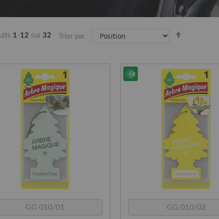
Par
uits
1
-
12
sur
32
Trier par
ordre
décroissan
GG 010/01
GG 010/02