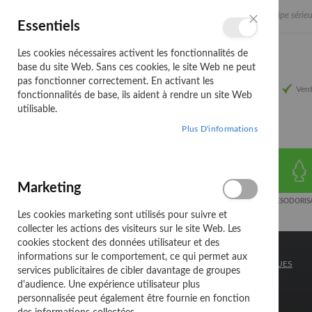
Allez
Une équipe sérieu
Français
Essentiels
au
Langue
Fermer
contenu
Les cookies nécessaires activent les fonctionnalités de
base du site Web. Sans ces cookies, le site Web ne peut
pas fonctionner correctement. En activant les
Vent
fonctionnalités de base, ils aident à rendre un site Web
utilisable.
Plus D'informations
Marketing
ATELIER
ELECTRICITE
EXTERIEUR DE
DESODORIS
VOITURE
Les cookies marketing sont utilisés pour suivre et
collecter les actions des visiteurs sur le site Web. Les
cookies stockent des données utilisateur et des
informations sur le comportement, ce qui permet aux
ACCUEIL
DESODORISANTS
SAPINS MAGIQUES
services publicitaires de cibler davantage de groupes
d'audience. Une expérience utilisateur plus
SAPINS MAGIQUES
personnalisée peut également être fournie en fonction