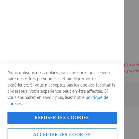
Rue Buisson aux Loups, 11
B-1400 Nivelles
Belgique
info@guygerard.be
Tel :
+32 (0) 67 44 44 39
Fax : +32 (0) 67 22 26 56
Les prix affichés sur le site sont communiqués à titre indicatif. Ils
d’erreurs typographiq
Nous utilisons des cookies pour améliorer nos services,
faire des offres personnelles et améliorer votre
expérience. Si vous n'acceptez pas les cookies facultatifs
ci-dessous, votre expérience peut en être affectée. Si
© 2026 Guy Gerard - Tous droits réservés
vous souhaitez en savoir plus, lisez notre
politique de
cookies
.
REFUSER LES COOKIES
ACCEPTER LES COOKIES