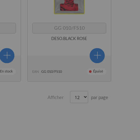
GG 010/FS10
DESO.BLACK ROSE
En stock
Épuisé
EAN
GG 010/FS10
Afficher
par page