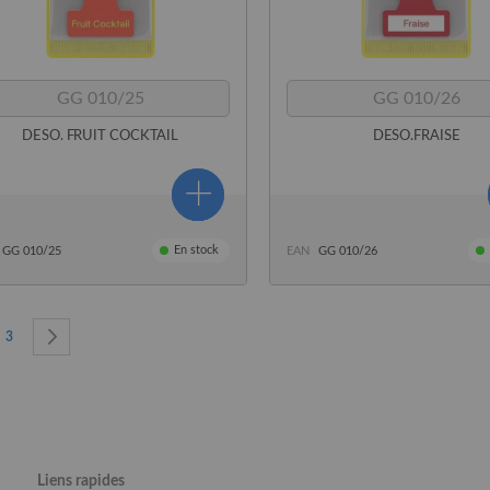
GG 010/25
GG 010/26
DESO. FRUIT COCKTAIL
DESO.FRAISE
En stock
GG 010/25
EAN
GG 010/26
lisez actuellement la page
ge
Page
Page
Suivant
3
Liens rapides