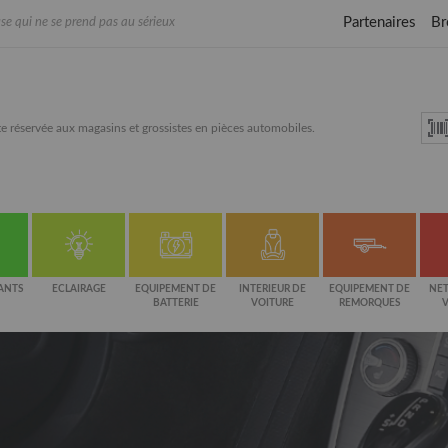
Partenaires
Br
se qui ne se prend pas au sérieux
e réservée aux magasins et grossistes en pièces automobiles.
ANTS
ECLAIRAGE
EQUIPEMENT DE
INTERIEUR DE
EQUIPEMENT DE
NET
BATTERIE
VOITURE
REMORQUES