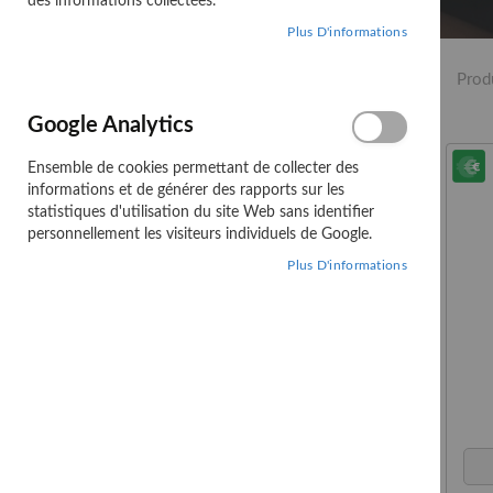
des informations collectées.
Plus D'informations
Affiner les options
Prod
CATÉGORIE
Google Analytics
STOCK
Ensemble de cookies permettant de collecter des
informations et de générer des rapports sur les
statistiques d'utilisation du site Web sans identifier
personnellement les visiteurs individuels de Google.
Comparer des
Plus D'informations
produits
Vous n’avez pas d’articles à
comparer.
Ma liste d'envies