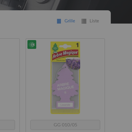
Grille
Liste
t
GG 010/05