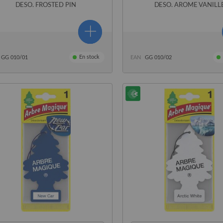
DESO. FROSTED PIN
DESO. AROME VANILL
En stock
GG 010/01
EAN
GG 010/02