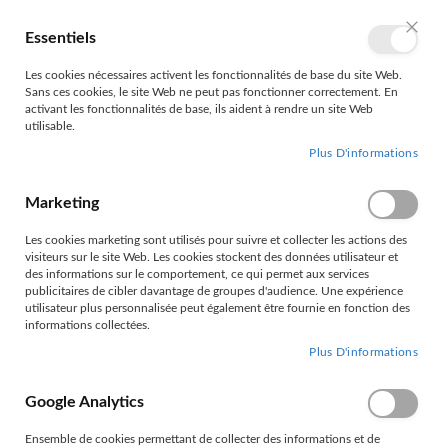
Allez
au
Essentiels
Mon 
Langue
FR
contenu
Ferme
Les cookies nécessaires activent les fonctionnalités de base du site Web.
Sans ces cookies, le site Web ne peut pas fonctionner correctement. En
activant les fonctionnalités de base, ils aident à rendre un site Web
utilisable.
Plus D'informations
Marketing
ACCUEIL
ELECTRICITE
APPAREILS ANTI FOUINES
Les cookies marketing sont utilisés pour suivre et collecter les actions des
MODULES A ULTRASONS
visiteurs sur le site Web. Les cookies stockent des données utilisateur et
des informations sur le comportement, ce qui permet aux services
MODULES A ULTRASONS
publicitaires de cibler davantage de groupes d'audience. Une expérience
utilisateur plus personnalisée peut également être fournie en fonction des
informations collectées.
Plus D'informations
Filtrer par
Google Analytics
Ensemble de cookies permettant de collecter des informations et de