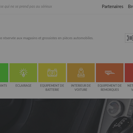
Partenaires
Br
se qui ne se prend pas au sérieux
e réservée aux magasins et grossistes en pièces automobiles.
ANTS
ECLAIRAGE
EQUIPEMENT DE
INTERIEUR DE
EQUIPEMENT DE
NET
BATTERIE
VOITURE
REMORQUES