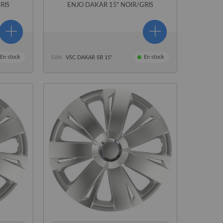
RIS
ENJO DAKAR 15" NOIR/GRIS
En stock
En stock
EAN
VSC DAKAR SB 15"