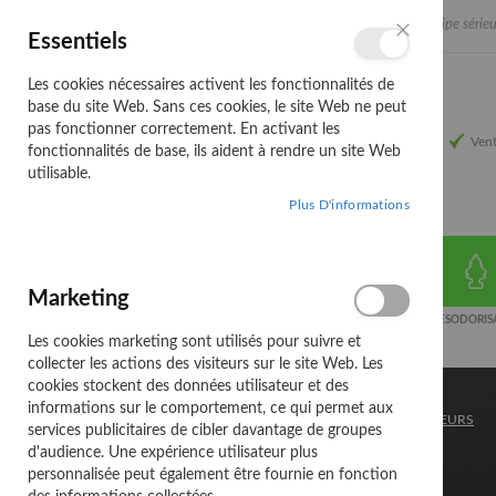
Allez
Une équipe sérieu
Français
Essentiels
au
Langue
Fermer
contenu
Les cookies nécessaires activent les fonctionnalités de
base du site Web. Sans ces cookies, le site Web ne peut
pas fonctionner correctement. En activant les
Vent
fonctionnalités de base, ils aident à rendre un site Web
utilisable.
Plus D'informations
Marketing
ATELIER
ELECTRICITE
EXTERIEUR DE
DESODORIS
VOITURE
Les cookies marketing sont utilisés pour suivre et
collecter les actions des visiteurs sur le site Web. Les
cookies stockent des données utilisateur et des
informations sur le comportement, ce qui permet aux
ACCUEIL
EXTERIEUR DE VOITURE
ENJOLIVEURS
services publicitaires de cibler davantage de groupes
d'audience. Une expérience utilisateur plus
ENJOLIVEURS
personnalisée peut également être fournie en fonction