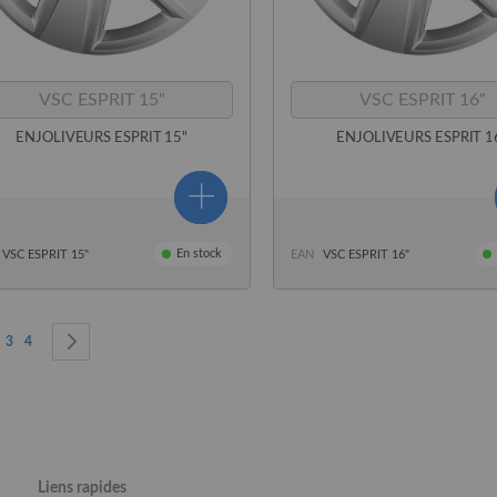
VSC ESPRIT 15"
VSC ESPRIT 16"
ENJOLIVEURS ESPRIT 15"
ENJOLIVEURS ESPRIT 1
En stock
VSC ESPRIT 15"
EAN
VSC ESPRIT 16"
lisez actuellement la page
ge
Page
Page
Page
Suivant
3
4
Liens rapides