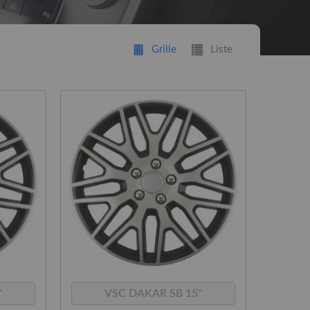
Grille
Liste
t
"
VSC DAKAR SB 15"