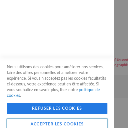
Rue Buisson aux Loups, 11
B-1400 Nivelles
Belgique
info@guygerard.be
Tel :
+32 (0) 67 44 44 39
Fax : +32 (0) 67 22 26 56
Les prix affichés sur le site sont communiqués à titre indicatif. Ils
d’erreurs typographiq
Nous utilisons des cookies pour améliorer nos services,
faire des offres personnelles et améliorer votre
expérience. Si vous n'acceptez pas les cookies facultatifs
ci-dessous, votre expérience peut en être affectée. Si
© 2026 Guy Gerard - Tous droits réservés
vous souhaitez en savoir plus, lisez notre
politique de
cookies
.
REFUSER LES COOKIES
ACCEPTER LES COOKIES