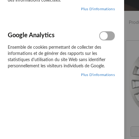
des informations collectées.
Plus D'informations
Affiner les options
Prod
CATÉGORIE
Google Analytics
STOCK
Ensemble de cookies permettant de collecter des
informations et de générer des rapports sur les
statistiques d'utilisation du site Web sans identifier
personnellement les visiteurs individuels de Google.
Comparer des
Plus D'informations
produits
Vous n’avez pas d’articles à
comparer.
Ma liste d'envies