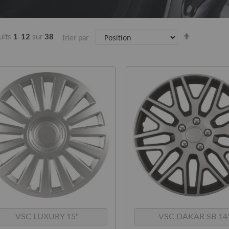
Par
uits
1
-
12
sur
38
Trier par
ordre
décroissan
VSC LUXURY 15"
VSC DAKAR SB 14