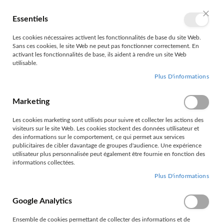
Allez
au
Essentiels
Mon 
Langue
FR
contenu
Ferme
Les cookies nécessaires activent les fonctionnalités de base du site Web.
Sans ces cookies, le site Web ne peut pas fonctionner correctement. En
activant les fonctionnalités de base, ils aident à rendre un site Web
utilisable.
Plus D'informations
Marketing
Les cookies marketing sont utilisés pour suivre et collecter les actions des
OCEANIE NOIR UNITAIRE
visiteurs sur le site Web. Les cookies stockent des données utilisateur et
des informations sur le comportement, ce qui permet aux services
publicitaires de cibler davantage de groupes d'audience. Une expérience
utilisateur plus personnalisée peut également être fournie en fonction des
informations collectées.
Skip
Plus D'informations
to
the
Google Analytics
end
of
Ensemble de cookies permettant de collecter des informations et de