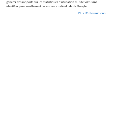
the
générer des rapports sur les statistiques d'utilisation du site Web sans
images
identifier personnellement les visiteurs individuels de Google.
gallery
Plus D'informations
Skip
to
OCEANIE NOIR UNITAIRE
the
beginning
GTI SCO 25
of
the
Limité