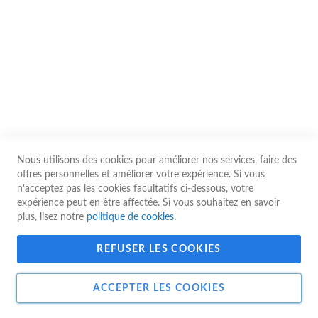
Les prix affichés sur le site sont communiqués à titre indicatif. Ils sont
susceptibles d’être modifiés à tout moment sans préavis, notamment en cas
de variation des coûts d’approvisionnement, de fluctuation des marchés ou
d’erreurs typographiques. Le prix applicable est celui en vigueur au moment
de la validation de la commande par nos services.
Nous utilisons des cookies pour améliorer nos services, faire des
© 2026 Guy Gerard - Tous droits réservés
offres personnelles et améliorer votre expérience. Si vous
n'acceptez pas les cookies facultatifs ci-dessous, votre
expérience peut en être affectée. Si vous souhaitez en savoir
plus, lisez notre
politique de cookies
.
REFUSER LES COOKIES
Site web réalisé par Apik
Agence Web & E-Commerce
ACCEPTER LES COOKIES