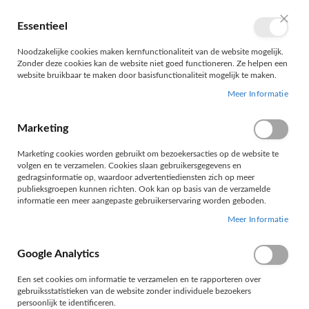
Ga
naar
Essentieel
Wink
Taal
NL
de
Sluit
inhoud
Noodzakelijke cookies maken kernfunctionaliteit van de website mogelijk.
Zonder deze cookies kan de website niet goed functioneren. Ze helpen een
website bruikbaar te maken door basisfunctionaliteit mogelijk te maken.
Meer Informatie
Marketing
Marketing cookies worden gebruikt om bezoekersacties op de website te
HOME
TECHNISCHE PRODUKTEN
GAMMA HPX
volgen en te verzamelen. Cookies slaan gebruikersgegevens en
AFDICHTINGSTAPE
gedragsinformatie op, waardoor advertentiediensten zich op meer
publieksgroepen kunnen richten. Ook kan op basis van de verzamelde
AFDICHTINGSTAPE
informatie een meer aangepaste gebruikerservaring worden geboden.
Meer Informatie
Google Analytics
Filteren
Een set cookies om informatie te verzamelen en te rapporteren over
gebruiksstatistieken van de website zonder individuele bezoekers
persoonlijk te identificeren.