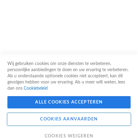
De prijzen op de website worden ter indicatie vermeld. Ze kunnen op elk
moment zonder voorafgaande kennisgeving worden gewijzigd, met name in
geval van schommelingen in de bevoorradingskosten, marktschommelingen
of typografische fouten. De toepasselijke prijs is de prijs die geldt op het
moment dat de bestelling door onze diensten wordt bevestigd.
Wij gebruiken cookies om onze diensten te verbeteren,
© 2026 Guy Gerard - Alle rechten voorbehouden
persoonlijke aanbiedingen te doen en uw ervaring te verbeteren.
Als u onderstaande optionele cookies niet accepteert, kan dit
gevolgen hebben voor uw ervaring. Als u meer wilt weten, lees
dan ons
Cookiebeleid
ALLE COOKIES ACCEPTEREN
Website gebouwd door Apik
Web & E-Commerce Agency
COOKIES AANVAARDEN
OPGELET ! Guy Gerard sprl
. Indien u eindgebruiker bent, sturen wij uw
COOKIES WEIGEREN