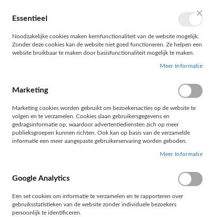
Ga
naar
Essentieel
Wink
Taal
NL
de
Sluit
inhoud
Noodzakelijke cookies maken kernfunctionaliteit van de website mogelijk.
Zonder deze cookies kan de website niet goed functioneren. Ze helpen een
website bruikbaar te maken door basisfunctionaliteit mogelijk te maken.
Meer Informatie
Marketing
Marketing cookies worden gebruikt om bezoekersacties op de website te
HOME
ELECTRICITEIT
BLISTERMATERIAAL
volgen en te verzamelen. Cookies slaan gebruikersgegevens en
CONNECTOREN
gedragsinformatie op, waardoor advertentiediensten zich op meer
publieksgroepen kunnen richten. Ook kan op basis van de verzamelde
CONNECTOREN
informatie een meer aangepaste gebruikerservaring worden geboden.
Meer Informatie
Google Analytics
Filteren
Een set cookies om informatie te verzamelen en te rapporteren over
gebruiksstatistieken van de website zonder individuele bezoekers
persoonlijk te identificeren.