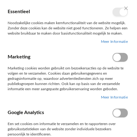
Ga
naar
Essentieel
Wink
Taal
NL
de
Sluit
inhoud
Noodzakelijke cookies maken kernfunctionaliteit van de website mogelijk.
Zonder deze cookies kan de website niet goed functioneren. Ze helpen een
website bruikbaar te maken door basisfunctionaliteit mogelijk te maken.
Meer Informatie
Marketing
Marketing cookies worden gebruikt om bezoekersacties op de website te
volgen en te verzamelen. Cookies slaan gebruikersgegevens en
SMART = KLM SMA34
gedragsinformatie op, waardoor advertentiediensten zich op meer
publieksgroepen kunnen richten. Ook kan op basis van de verzamelde
informatie een meer aangepaste gebruikerservaring worden geboden.
Meer Informatie
Ga
Google Analytics
naar
het
Een set cookies om informatie te verzamelen en te rapporteren over
einde
gebruiksstatistieken van de website zonder individuele bezoekers
van
persoonlijk te identificeren.