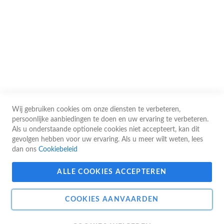
De prijzen op de website worden ter indicatie vermeld. Ze kunnen op elk
moment zonder voorafgaande kennisgeving worden gewijzigd, met name in
geval van schommelingen in de bevoorradingskosten, marktschommelingen
of typografische fouten. De toepasselijke prijs is de prijs die geldt op het
moment dat de bestelling door onze diensten wordt bevestigd.
Wij gebruiken cookies om onze diensten te verbeteren,
© 2026 Guy Gerard - Alle rechten voorbehouden
persoonlijke aanbiedingen te doen en uw ervaring te verbeteren.
Als u onderstaande optionele cookies niet accepteert, kan dit
gevolgen hebben voor uw ervaring. Als u meer wilt weten, lees
dan ons
Cookiebeleid
ALLE COOKIES ACCEPTEREN
Website gebouwd door Apik
Web & E-Commerce Agency
COOKIES AANVAARDEN
OPGELET ! Guy Gerard sprl
. Indien u eindgebruiker bent, sturen wij uw